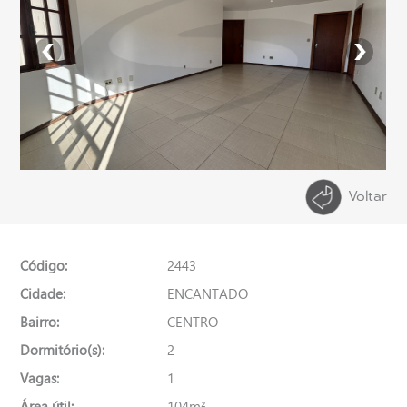
Voltar
Código:
2443
Cidade:
ENCANTADO
Bairro:
CENTRO
Dormitório(s):
2
Vagas:
1
Área útil:
104m²