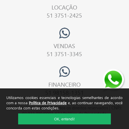
LOCAÇÃO
51 3751-2425
VENDAS
51 3751-3345
FINANCEIRO
51 98158-1351
Utilizamos cookies essenciais e tecnologias semelhantes de acordo
com a nossa
Política de Privacidade
e, ao continuar navegando, você
Sandri Imóveis - 2026 © todos os direitos reservados | CNPJ:
concorda com estas condições.
03.032.709/0001-67 |
Política de Privacidade
OK, entendi!
by IdeiaCom