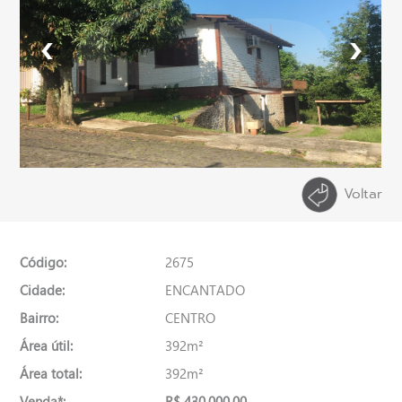
Voltar
Código:
2675
Cidade:
ENCANTADO
Bairro:
CENTRO
Área útil:
392m²
Área total:
392m²
Venda*:
R$ 430.000,00