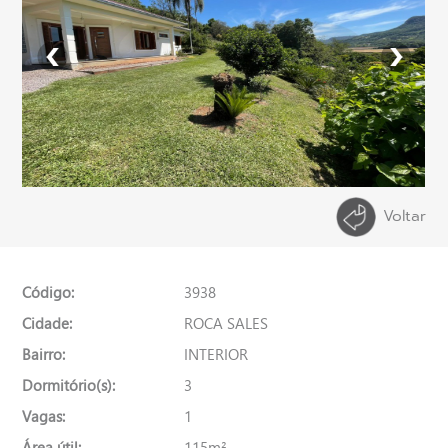
Voltar
Código:
3938
Cidade:
ROCA SALES
Bairro:
INTERIOR
Dormitório(s):
3
Vagas:
1
Área útil:
115m²