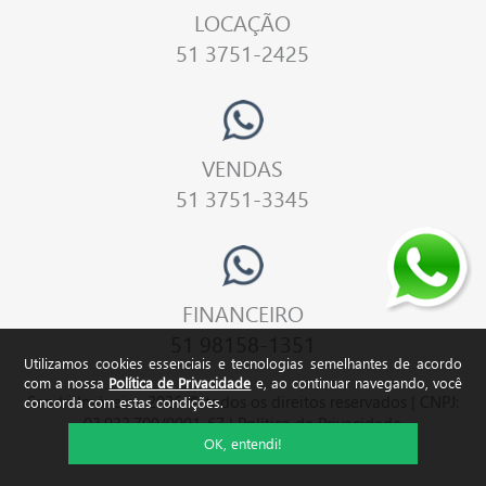
LOCAÇÃO
51 3751-2425
VENDAS
51 3751-3345
FINANCEIRO
51 98158-1351
Utilizamos cookies essenciais e tecnologias semelhantes de acordo
com a nossa
Política de Privacidade
e, ao continuar navegando, você
Sandri Imóveis - 2026 © todos os direitos reservados | CNPJ:
concorda com estas condições.
03.032.709/0001-67 |
Política de Privacidade
OK, entendi!
by IdeiaCom